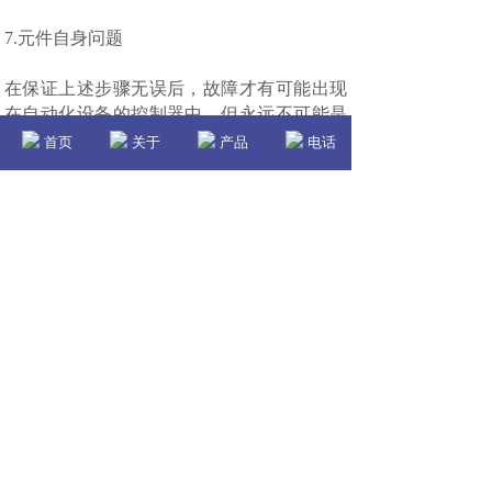
7.元件自身问题
在保证上述步骤无误后，故障才有可能出现
在自动化设备的控制器中，但永远不可能是
程序问题。首先，不要肯定是控制器毁坏，
首页
关于
产品
电话
只要没有出现过严重的短路，控制器内部都
具有短路保护，一般性的短路不会烧毁控制
器。
8.参数调整
当电机控制速度不稳、工艺控制不稳时，需
要调整控制器的PID控制参数，根据实际控
制状态，适当调整PID参数。如果设备没有
问题的情况下，一般均可以调整过来或有明
显改善。
综述