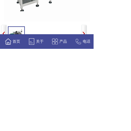
首页
关于
产品
电话
上一个：
无
下一个：
泵芯机
地址：广东省佛山市顺德区杏坛镇顺业西路15号
中集智能制造中心3栋101
点击服务热线